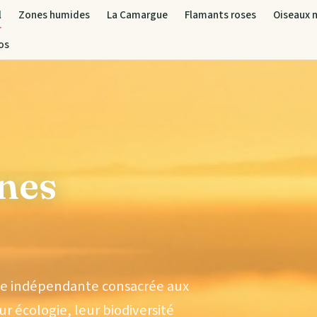
l
Zones humides
La Camargue
Flamants roses
Oiseaux 
os
nes
ale indépendante consacrée aux
eur écologie, leur biodiversité