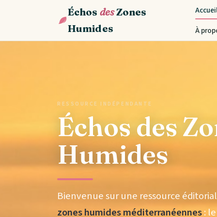
Accuei
Échos
des
Zones
Humides
À prop
RESSOURCE INDÉPENDANTE
Échos des Zo
Humides
Bienvenue sur une ressource éditori
zones humides méditerranéennes
: l